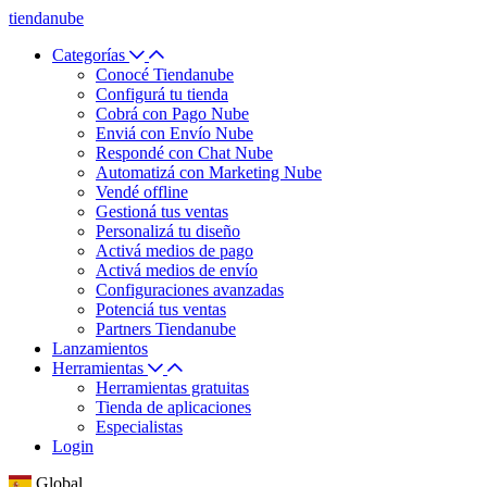
tiendanube
Categorías
Conocé Tiendanube
Configurá tu tienda
Cobrá con Pago Nube
Enviá con Envío Nube
Respondé con Chat Nube
Automatizá con Marketing Nube
Vendé offline
Gestioná tus ventas
Personalizá tu diseño
Activá medios de pago
Activá medios de envío
Configuraciones avanzadas
Potenciá tus ventas
Partners Tiendanube
Lanzamientos
Herramientas
Herramientas gratuitas
Tienda de aplicaciones
Especialistas
Login
Global