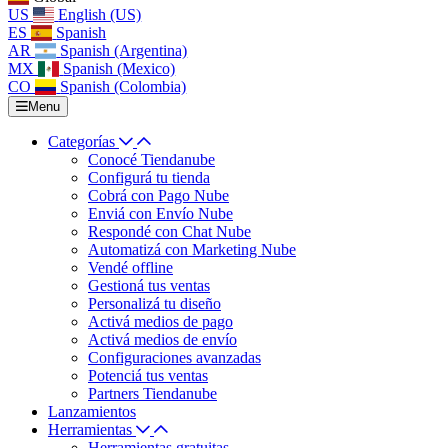
US
English (US)
ES
Spanish
AR
Spanish (Argentina)
MX
Spanish (Mexico)
CO
Spanish (Colombia)
Menu
Categorías
Conocé Tiendanube
Configurá tu tienda
Cobrá con Pago Nube
Enviá con Envío Nube
Respondé con Chat Nube
Automatizá con Marketing Nube
Vendé offline
Gestioná tus ventas
Personalizá tu diseño
Activá medios de pago
Activá medios de envío
Configuraciones avanzadas
Potenciá tus ventas
Partners Tiendanube
Lanzamientos
Herramientas
Herramientas gratuitas