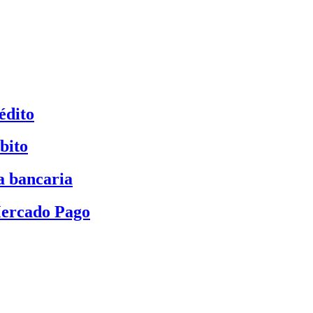
édito
bito
a bancaria
Mercado Pago