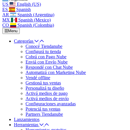
US
English (US)
ES
Spanish
AR
Spanish (Argentina)
MX
Spanish (Mexico)
CO
Spanish (Colombia)
Menu
Categorías
Conocé Tiendanube
Configurá tu tienda
Cobrá con Pago Nube
Enviá con Envío Nube
Respondé con Chat Nube
Automatizá con Marketing Nube
Vendé offline
Gestioná tus ventas
Personalizá tu diseño
Activá medios de pago
Activá medios de envío
Configuraciones avanzadas
Potenciá tus ventas
Partners Tiendanube
Lanzamientos
Herramientas
Herramientas gratuitas