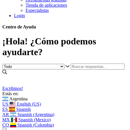
Tienda de aplicaciones
Especialistas
Login
Centro de Ayuda
¡Hola! ¿Cómo podemos
ayudarte?
Escribinos!
Estás en:
Argentina
US
English (US)
ES
Spanish
AR
Spanish (Argentina)
MX
Spanish (Mexico)
CO
Spanish (Colombia)