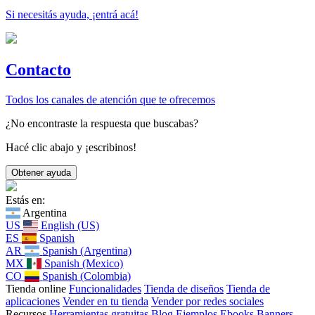
Si necesitás ayuda, ¡entrá acá!
Contacto
Todos los canales de atención que te ofrecemos
¿No encontraste la respuesta que buscabas?
Hacé clic abajo y ¡escribinos!
Estás en:
Argentina
US
English (US)
ES
Spanish
AR
Spanish (Argentina)
MX
Spanish (Mexico)
CO
Spanish (Colombia)
Tienda online
Funcionalidades
Tienda de diseños
Tienda de
aplicaciones
Vender en tu tienda
Vender por redes sociales
Recursos
Herramientas gratuitas
Blog
Ejemplos
Ebooks
Banners