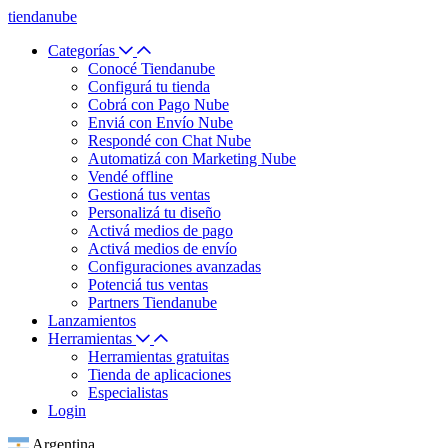
tiendanube
Categorías
Conocé Tiendanube
Configurá tu tienda
Cobrá con Pago Nube
Enviá con Envío Nube
Respondé con Chat Nube
Automatizá con Marketing Nube
Vendé offline
Gestioná tus ventas
Personalizá tu diseño
Activá medios de pago
Activá medios de envío
Configuraciones avanzadas
Potenciá tus ventas
Partners Tiendanube
Lanzamientos
Herramientas
Herramientas gratuitas
Tienda de aplicaciones
Especialistas
Login
Argentina