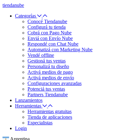
tiendanube
Categorías
Conocé Tiendanube
Configurá tu tienda
Cobrá con Pago Nube
Enviá con Envío Nube
Respondé con Chat Nube
Automatizá con Marketing Nube
Vendé offline
Gestioná tus ventas
Personalizá tu diseño
Activá medios de pago
Activá medios de envío
Configuraciones avanzadas
Potenciá tus ventas
Partners Tiendanube
Lanzamientos
Herramientas
Herramientas gratuitas
Tienda de aplicaciones
Especialistas
Login
Argentina