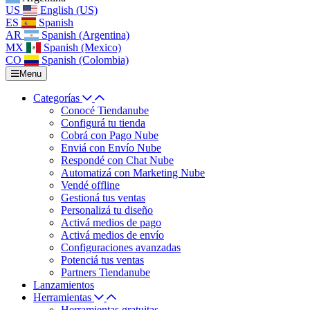
US
English (US)
ES
Spanish
AR
Spanish (Argentina)
MX
Spanish (Mexico)
CO
Spanish (Colombia)
Menu
Categorías
Conocé Tiendanube
Configurá tu tienda
Cobrá con Pago Nube
Enviá con Envío Nube
Respondé con Chat Nube
Automatizá con Marketing Nube
Vendé offline
Gestioná tus ventas
Personalizá tu diseño
Activá medios de pago
Activá medios de envío
Configuraciones avanzadas
Potenciá tus ventas
Partners Tiendanube
Lanzamientos
Herramientas
Herramientas gratuitas