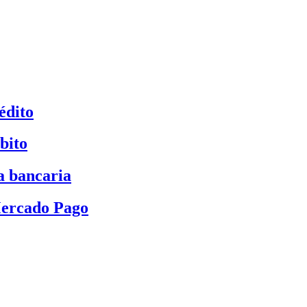
édito
bito
a bancaria
Mercado Pago