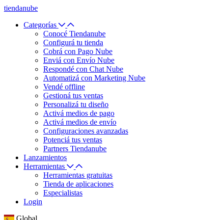
tiendanube
Categorías
Conocé Tiendanube
Configurá tu tienda
Cobrá con Pago Nube
Enviá con Envío Nube
Respondé con Chat Nube
Automatizá con Marketing Nube
Vendé offline
Gestioná tus ventas
Personalizá tu diseño
Activá medios de pago
Activá medios de envío
Configuraciones avanzadas
Potenciá tus ventas
Partners Tiendanube
Lanzamientos
Herramientas
Herramientas gratuitas
Tienda de aplicaciones
Especialistas
Login
Global