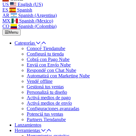
US
English (US)
ES
Spanish
AR
Spanish (Argentina)
MX
Spanish (Mexico)
CO
Spanish (Colombia)
Menu
Categorías
Conocé Tiendanube
Configurá tu tienda
Cobrá con Pago Nube
Enviá con Envío Nube
Respondé con Chat Nube
Automatizá con Marketing Nube
Vendé offline
Gestioná tus ventas
Personalizá tu diseño
Activá medios de pago
Activá medios de envío
Configuraciones avanzadas
Potenciá tus ventas
Partners Tiendanube
Lanzamientos
Herramientas
Herramientas gratuitas