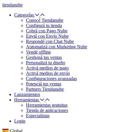
tiendanube
Categorías
Conocé Tiendanube
Configurá tu tienda
Cobrá con Pago Nube
Enviá con Envío Nube
Respondé con Chat Nube
Automatizá con Marketing Nube
Vendé offline
Gestioná tus ventas
Personalizá tu diseño
Activá medios de pago
Activá medios de envío
Configuraciones avanzadas
Potenciá tus ventas
Partners Tiendanube
Lanzamientos
Herramientas
Herramientas gratuitas
Tienda de aplicaciones
Especialistas
Login
Global