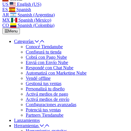
US
English (US)
ES
Spanish
AR
Spanish (Argentina)
MX
Spanish (Mexico)
CO
Spanish (Colombia)
Menu
Categorías
Conocé Tiendanube
Configurá tu tienda
Cobrá con Pago Nube
Enviá con Envío Nube
Respondé con Chat Nube
Automatizá con Marketing Nube
Vendé offline
Gestioná tus ventas
Personalizá tu diseño
Activá medios de pago
Activá medios de envío
Configuraciones avanzadas
Potenciá tus ventas
Partners Tiendanube
Lanzamientos
Herramientas
Herramientas gratuitas