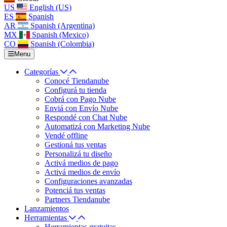
US
English (US)
ES
Spanish
AR
Spanish (Argentina)
MX
Spanish (Mexico)
CO
Spanish (Colombia)
Menu
Categorías
Conocé Tiendanube
Configurá tu tienda
Cobrá con Pago Nube
Enviá con Envío Nube
Respondé con Chat Nube
Automatizá con Marketing Nube
Vendé offline
Gestioná tus ventas
Personalizá tu diseño
Activá medios de pago
Activá medios de envío
Configuraciones avanzadas
Potenciá tus ventas
Partners Tiendanube
Lanzamientos
Herramientas
Herramientas gratuitas