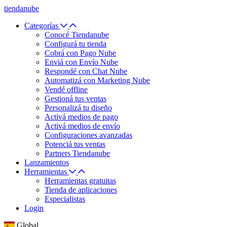
tiendanube
Categorías
Conocé Tiendanube
Configurá tu tienda
Cobrá con Pago Nube
Enviá con Envío Nube
Respondé con Chat Nube
Automatizá con Marketing Nube
Vendé offline
Gestioná tus ventas
Personalizá tu diseño
Activá medios de pago
Activá medios de envío
Configuraciones avanzadas
Potenciá tus ventas
Partners Tiendanube
Lanzamientos
Herramientas
Herramientas gratuitas
Tienda de aplicaciones
Especialistas
Login
Global