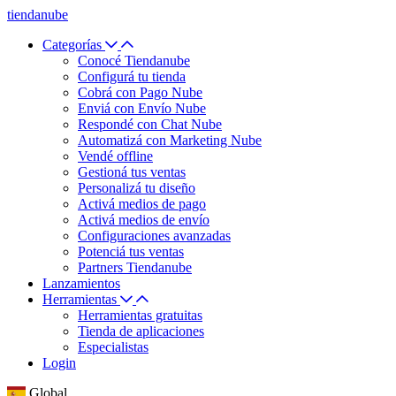
tiendanube
Categorías
Conocé Tiendanube
Configurá tu tienda
Cobrá con Pago Nube
Enviá con Envío Nube
Respondé con Chat Nube
Automatizá con Marketing Nube
Vendé offline
Gestioná tus ventas
Personalizá tu diseño
Activá medios de pago
Activá medios de envío
Configuraciones avanzadas
Potenciá tus ventas
Partners Tiendanube
Lanzamientos
Herramientas
Herramientas gratuitas
Tienda de aplicaciones
Especialistas
Login
Global