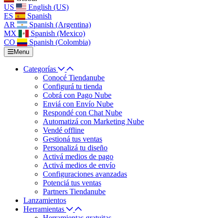
US
English (US)
ES
Spanish
AR
Spanish (Argentina)
MX
Spanish (Mexico)
CO
Spanish (Colombia)
Menu
Categorías
Conocé Tiendanube
Configurá tu tienda
Cobrá con Pago Nube
Enviá con Envío Nube
Respondé con Chat Nube
Automatizá con Marketing Nube
Vendé offline
Gestioná tus ventas
Personalizá tu diseño
Activá medios de pago
Activá medios de envío
Configuraciones avanzadas
Potenciá tus ventas
Partners Tiendanube
Lanzamientos
Herramientas
Herramientas gratuitas