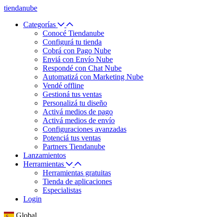
tiendanube
Categorías
Conocé Tiendanube
Configurá tu tienda
Cobrá con Pago Nube
Enviá con Envío Nube
Respondé con Chat Nube
Automatizá con Marketing Nube
Vendé offline
Gestioná tus ventas
Personalizá tu diseño
Activá medios de pago
Activá medios de envío
Configuraciones avanzadas
Potenciá tus ventas
Partners Tiendanube
Lanzamientos
Herramientas
Herramientas gratuitas
Tienda de aplicaciones
Especialistas
Login
Global