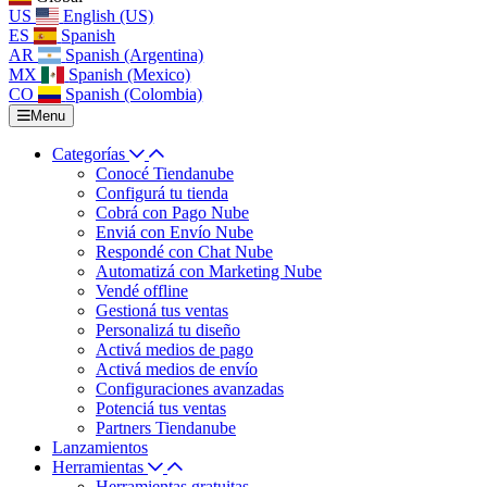
US
English (US)
ES
Spanish
AR
Spanish (Argentina)
MX
Spanish (Mexico)
CO
Spanish (Colombia)
Menu
Categorías
Conocé Tiendanube
Configurá tu tienda
Cobrá con Pago Nube
Enviá con Envío Nube
Respondé con Chat Nube
Automatizá con Marketing Nube
Vendé offline
Gestioná tus ventas
Personalizá tu diseño
Activá medios de pago
Activá medios de envío
Configuraciones avanzadas
Potenciá tus ventas
Partners Tiendanube
Lanzamientos
Herramientas
Herramientas gratuitas