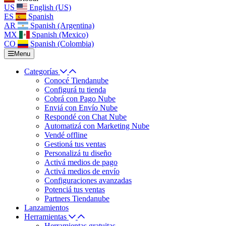
US
English (US)
ES
Spanish
AR
Spanish (Argentina)
MX
Spanish (Mexico)
CO
Spanish (Colombia)
Menu
Categorías
Conocé Tiendanube
Configurá tu tienda
Cobrá con Pago Nube
Enviá con Envío Nube
Respondé con Chat Nube
Automatizá con Marketing Nube
Vendé offline
Gestioná tus ventas
Personalizá tu diseño
Activá medios de pago
Activá medios de envío
Configuraciones avanzadas
Potenciá tus ventas
Partners Tiendanube
Lanzamientos
Herramientas
Herramientas gratuitas