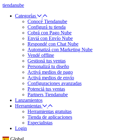
tiendanube
Categorías
Conocé Tiendanube
Configurá tu tienda
Cobrá con Pago Nube
Enviá con Envío Nube
Respondé con Chat Nube
Automatizá con Marketing Nube
Vendé offline
Gestioná tus ventas
Personalizá tu diseño
Activá medios de pago
Activá medios de envío
Configuraciones avanzadas
Potenciá tus ventas
Partners Tiendanube
Lanzamientos
Herramientas
Herramientas gratuitas
Tienda de aplicaciones
Especialistas
Login
Global