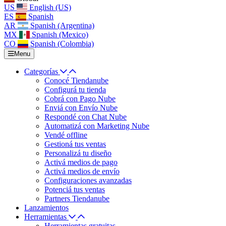
US
English (US)
ES
Spanish
AR
Spanish (Argentina)
MX
Spanish (Mexico)
CO
Spanish (Colombia)
Menu
Categorías
Conocé Tiendanube
Configurá tu tienda
Cobrá con Pago Nube
Enviá con Envío Nube
Respondé con Chat Nube
Automatizá con Marketing Nube
Vendé offline
Gestioná tus ventas
Personalizá tu diseño
Activá medios de pago
Activá medios de envío
Configuraciones avanzadas
Potenciá tus ventas
Partners Tiendanube
Lanzamientos
Herramientas
Herramientas gratuitas