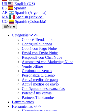
US
English (US)
ES
Spanish
AR
Spanish (Argentina)
MX
Spanish (Mexico)
CO
Spanish (Colombia)
Menu
Categorías
Conocé Tiendanube
Configurá tu tienda
Cobrá con Pago Nube
Enviá con Envío Nube
Respondé con Chat Nube
Automatizá con Marketing Nube
Vendé offline
Gestioná tus ventas
Personalizá tu diseño
Activá medios de pago
Activá medios de envío
Configuraciones avanzadas
Potenciá tus ventas
Partners Tiendanube
Lanzamientos
Herramientas
Herramientas gratuitas