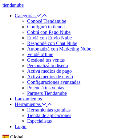
tiendanube
Categorías
Conocé Tiendanube
Configurá tu tienda
Cobrá con Pago Nube
Enviá con Envío Nube
Respondé con Chat Nube
Automatizá con Marketing Nube
Vendé offline
Gestioná tus ventas
Personalizá tu diseño
Activá medios de pago
Activá medios de envío
Configuraciones avanzadas
Potenciá tus ventas
Partners Tiendanube
Lanzamientos
Herramientas
Herramientas gratuitas
Tienda de aplicaciones
Especialistas
Login
Global