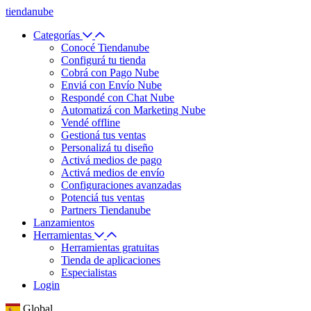
tiendanube
Categorías
Conocé Tiendanube
Configurá tu tienda
Cobrá con Pago Nube
Enviá con Envío Nube
Respondé con Chat Nube
Automatizá con Marketing Nube
Vendé offline
Gestioná tus ventas
Personalizá tu diseño
Activá medios de pago
Activá medios de envío
Configuraciones avanzadas
Potenciá tus ventas
Partners Tiendanube
Lanzamientos
Herramientas
Herramientas gratuitas
Tienda de aplicaciones
Especialistas
Login
Global