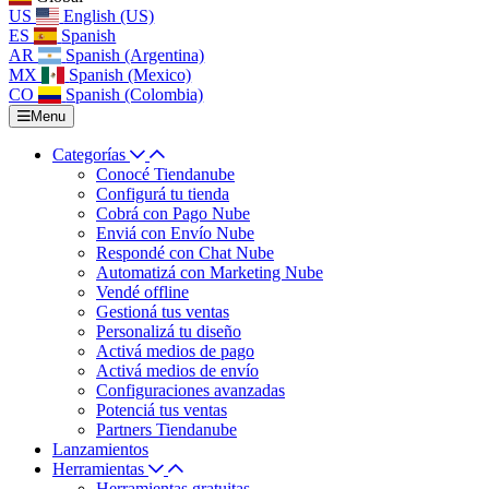
US
English (US)
ES
Spanish
AR
Spanish (Argentina)
MX
Spanish (Mexico)
CO
Spanish (Colombia)
Menu
Categorías
Conocé Tiendanube
Configurá tu tienda
Cobrá con Pago Nube
Enviá con Envío Nube
Respondé con Chat Nube
Automatizá con Marketing Nube
Vendé offline
Gestioná tus ventas
Personalizá tu diseño
Activá medios de pago
Activá medios de envío
Configuraciones avanzadas
Potenciá tus ventas
Partners Tiendanube
Lanzamientos
Herramientas
Herramientas gratuitas