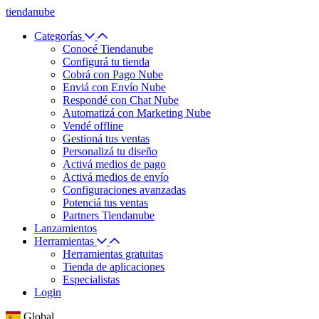
tiendanube
Categorías
Conocé Tiendanube
Configurá tu tienda
Cobrá con Pago Nube
Enviá con Envío Nube
Respondé con Chat Nube
Automatizá con Marketing Nube
Vendé offline
Gestioná tus ventas
Personalizá tu diseño
Activá medios de pago
Activá medios de envío
Configuraciones avanzadas
Potenciá tus ventas
Partners Tiendanube
Lanzamientos
Herramientas
Herramientas gratuitas
Tienda de aplicaciones
Especialistas
Login
Global