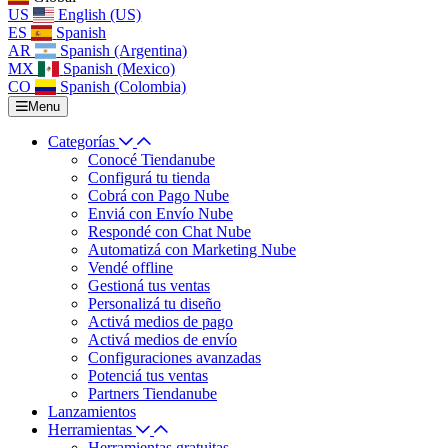
US
English (US)
ES
Spanish
AR
Spanish (Argentina)
MX
Spanish (Mexico)
CO
Spanish (Colombia)
Menu
Categorías
Conocé Tiendanube
Configurá tu tienda
Cobrá con Pago Nube
Enviá con Envío Nube
Respondé con Chat Nube
Automatizá con Marketing Nube
Vendé offline
Gestioná tus ventas
Personalizá tu diseño
Activá medios de pago
Activá medios de envío
Configuraciones avanzadas
Potenciá tus ventas
Partners Tiendanube
Lanzamientos
Herramientas
Herramientas gratuitas