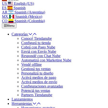
US
English (US)
ES
Spanish
AR
Spanish (Argentina)
MX
Spanish (Mexico)
CO
Spanish (Colombia)
Menu
Categorías
Conocé Tiendanube
Configurá tu tienda
Cobrá con Pago Nube
Enviá con Envío Nube
Respondé con Chat Nube
Automatizá con Marketing Nube
Vendé offline
Gestioná tus ventas
Personalizá tu diseño
Activá medios de pago
Activá medios de envío
Configuraciones avanzadas
Potenciá tus ventas
Partners Tiendanube
Lanzamientos
Herramientas
Herramientas gratuitas