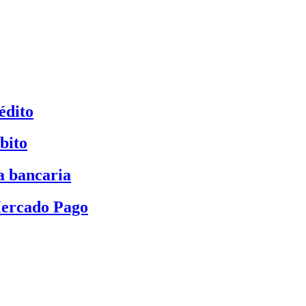
édito
bito
a bancaria
Mercado Pago