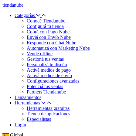
tiendanube
Categorías
Conocé Tiendanube
Configurá tu tienda
Cobrá con Pago Nube
Enviá con Envío Nube
Respondé con Chat Nube
Automatizá con Marketing Nube
Vendé offline
Gestioná tus ventas
Personalizá tu diseño
Activá medios de pago
Activá medios de envío
Configuraciones avanzadas
Potenciá tus ventas
Partners Tiendanube
Lanzamientos
Herramientas
Herramientas gratuitas
Tienda de aplicaciones
Especialistas
Login
Global