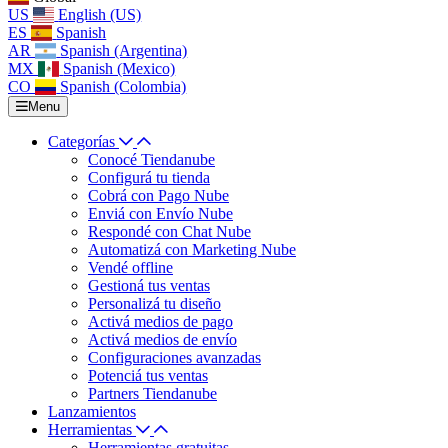
US
English (US)
ES
Spanish
AR
Spanish (Argentina)
MX
Spanish (Mexico)
CO
Spanish (Colombia)
Menu
Categorías
Conocé Tiendanube
Configurá tu tienda
Cobrá con Pago Nube
Enviá con Envío Nube
Respondé con Chat Nube
Automatizá con Marketing Nube
Vendé offline
Gestioná tus ventas
Personalizá tu diseño
Activá medios de pago
Activá medios de envío
Configuraciones avanzadas
Potenciá tus ventas
Partners Tiendanube
Lanzamientos
Herramientas
Herramientas gratuitas