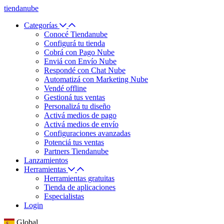
tiendanube
Categorías
Conocé Tiendanube
Configurá tu tienda
Cobrá con Pago Nube
Enviá con Envío Nube
Respondé con Chat Nube
Automatizá con Marketing Nube
Vendé offline
Gestioná tus ventas
Personalizá tu diseño
Activá medios de pago
Activá medios de envío
Configuraciones avanzadas
Potenciá tus ventas
Partners Tiendanube
Lanzamientos
Herramientas
Herramientas gratuitas
Tienda de aplicaciones
Especialistas
Login
Global