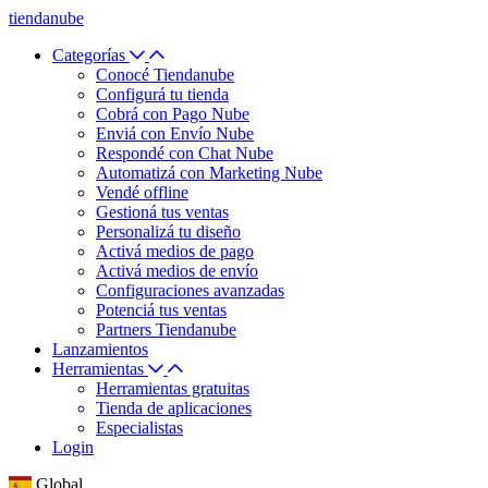
tiendanube
Categorías
Conocé Tiendanube
Configurá tu tienda
Cobrá con Pago Nube
Enviá con Envío Nube
Respondé con Chat Nube
Automatizá con Marketing Nube
Vendé offline
Gestioná tus ventas
Personalizá tu diseño
Activá medios de pago
Activá medios de envío
Configuraciones avanzadas
Potenciá tus ventas
Partners Tiendanube
Lanzamientos
Herramientas
Herramientas gratuitas
Tienda de aplicaciones
Especialistas
Login
Global