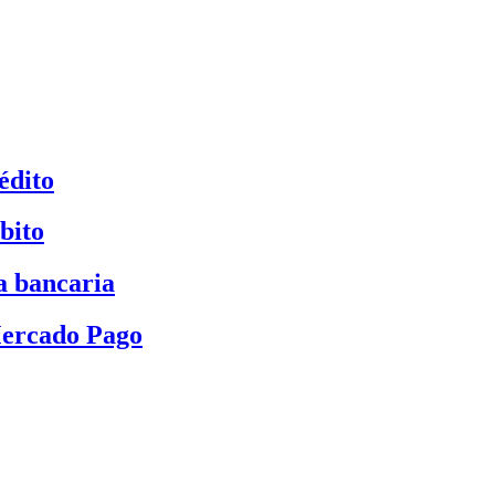
édito
bito
a bancaria
Mercado Pago