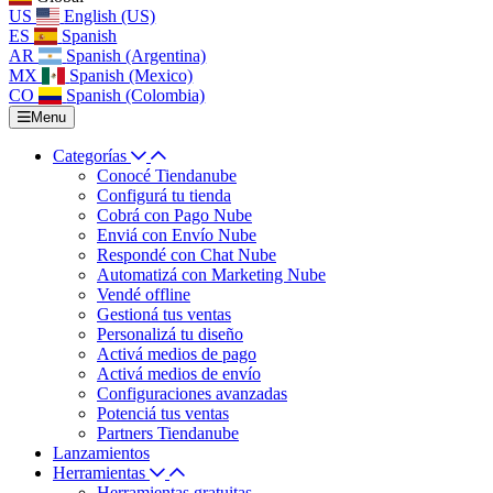
US
English (US)
ES
Spanish
AR
Spanish (Argentina)
MX
Spanish (Mexico)
CO
Spanish (Colombia)
Menu
Categorías
Conocé Tiendanube
Configurá tu tienda
Cobrá con Pago Nube
Enviá con Envío Nube
Respondé con Chat Nube
Automatizá con Marketing Nube
Vendé offline
Gestioná tus ventas
Personalizá tu diseño
Activá medios de pago
Activá medios de envío
Configuraciones avanzadas
Potenciá tus ventas
Partners Tiendanube
Lanzamientos
Herramientas
Herramientas gratuitas