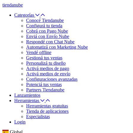
tiendanube
Categorías
Conocé Tiendanube
Configurá tu tienda
Cobrá con Pago Nube
Enviá con Envío Nube
Respondé con Chat Nube
Automatizá con Marketing Nube
Vendé offline
Gestioná tus ventas
Personalizá tu diseño
Activá medios de pago
Activá medios de envío
Configuraciones avanzadas
Potenciá tus ventas
Partners Tiendanube
Lanzamientos
Herramientas
Herramientas gratuitas
Tienda de aplicaciones
Especialistas
Login
Global