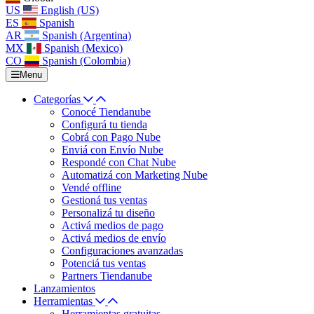
US
English (US)
ES
Spanish
AR
Spanish (Argentina)
MX
Spanish (Mexico)
CO
Spanish (Colombia)
Menu
Categorías
Conocé Tiendanube
Configurá tu tienda
Cobrá con Pago Nube
Enviá con Envío Nube
Respondé con Chat Nube
Automatizá con Marketing Nube
Vendé offline
Gestioná tus ventas
Personalizá tu diseño
Activá medios de pago
Activá medios de envío
Configuraciones avanzadas
Potenciá tus ventas
Partners Tiendanube
Lanzamientos
Herramientas
Herramientas gratuitas