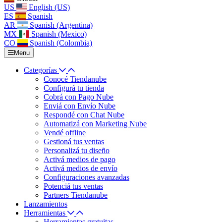
US
English (US)
ES
Spanish
AR
Spanish (Argentina)
MX
Spanish (Mexico)
CO
Spanish (Colombia)
Menu
Categorías
Conocé Tiendanube
Configurá tu tienda
Cobrá con Pago Nube
Enviá con Envío Nube
Respondé con Chat Nube
Automatizá con Marketing Nube
Vendé offline
Gestioná tus ventas
Personalizá tu diseño
Activá medios de pago
Activá medios de envío
Configuraciones avanzadas
Potenciá tus ventas
Partners Tiendanube
Lanzamientos
Herramientas
Herramientas gratuitas