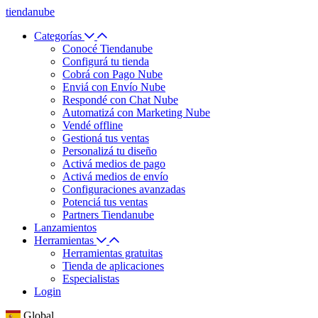
tiendanube
Categorías
Conocé Tiendanube
Configurá tu tienda
Cobrá con Pago Nube
Enviá con Envío Nube
Respondé con Chat Nube
Automatizá con Marketing Nube
Vendé offline
Gestioná tus ventas
Personalizá tu diseño
Activá medios de pago
Activá medios de envío
Configuraciones avanzadas
Potenciá tus ventas
Partners Tiendanube
Lanzamientos
Herramientas
Herramientas gratuitas
Tienda de aplicaciones
Especialistas
Login
Global