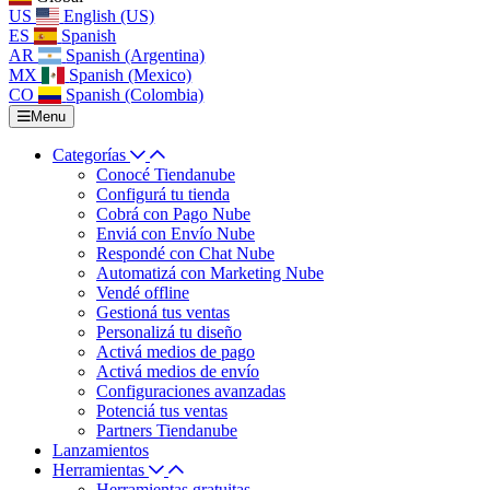
US
English (US)
ES
Spanish
AR
Spanish (Argentina)
MX
Spanish (Mexico)
CO
Spanish (Colombia)
Menu
Categorías
Conocé Tiendanube
Configurá tu tienda
Cobrá con Pago Nube
Enviá con Envío Nube
Respondé con Chat Nube
Automatizá con Marketing Nube
Vendé offline
Gestioná tus ventas
Personalizá tu diseño
Activá medios de pago
Activá medios de envío
Configuraciones avanzadas
Potenciá tus ventas
Partners Tiendanube
Lanzamientos
Herramientas
Herramientas gratuitas