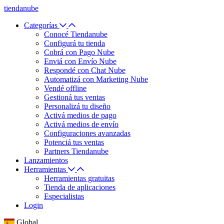
tiendanube
Categorías
Conocé Tiendanube
Configurá tu tienda
Cobrá con Pago Nube
Enviá con Envío Nube
Respondé con Chat Nube
Automatizá con Marketing Nube
Vendé offline
Gestioná tus ventas
Personalizá tu diseño
Activá medios de pago
Activá medios de envío
Configuraciones avanzadas
Potenciá tus ventas
Partners Tiendanube
Lanzamientos
Herramientas
Herramientas gratuitas
Tienda de aplicaciones
Especialistas
Login
Global