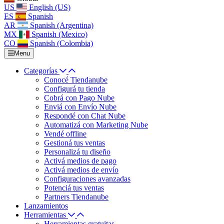
US
English (US)
ES
Spanish
AR
Spanish (Argentina)
MX
Spanish (Mexico)
CO
Spanish (Colombia)
Menu
Categorías
Conocé Tiendanube
Configurá tu tienda
Cobrá con Pago Nube
Enviá con Envío Nube
Respondé con Chat Nube
Automatizá con Marketing Nube
Vendé offline
Gestioná tus ventas
Personalizá tu diseño
Activá medios de pago
Activá medios de envío
Configuraciones avanzadas
Potenciá tus ventas
Partners Tiendanube
Lanzamientos
Herramientas
Herramientas gratuitas