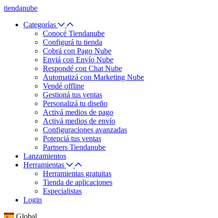
tiendanube
Categorías
Conocé Tiendanube
Configurá tu tienda
Cobrá con Pago Nube
Enviá con Envío Nube
Respondé con Chat Nube
Automatizá con Marketing Nube
Vendé offline
Gestioná tus ventas
Personalizá tu diseño
Activá medios de pago
Activá medios de envío
Configuraciones avanzadas
Potenciá tus ventas
Partners Tiendanube
Lanzamientos
Herramientas
Herramientas gratuitas
Tienda de aplicaciones
Especialistas
Login
Global