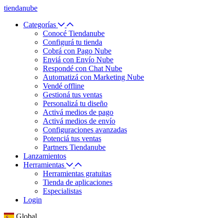
tiendanube
Categorías
Conocé Tiendanube
Configurá tu tienda
Cobrá con Pago Nube
Enviá con Envío Nube
Respondé con Chat Nube
Automatizá con Marketing Nube
Vendé offline
Gestioná tus ventas
Personalizá tu diseño
Activá medios de pago
Activá medios de envío
Configuraciones avanzadas
Potenciá tus ventas
Partners Tiendanube
Lanzamientos
Herramientas
Herramientas gratuitas
Tienda de aplicaciones
Especialistas
Login
Global