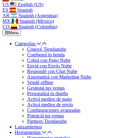
US
English (US)
ES
Spanish
AR
Spanish (Argentina)
MX
Spanish (Mexico)
CO
Spanish (Colombia)
Menu
Categorías
Conocé Tiendanube
Configurá tu tienda
Cobrá con Pago Nube
Enviá con Envío Nube
Respondé con Chat Nube
Automatizá con Marketing Nube
Vendé offline
Gestioná tus ventas
Personalizá tu diseño
Activá medios de pago
Activá medios de envío
Configuraciones avanzadas
Potenciá tus ventas
Partners Tiendanube
Lanzamientos
Herramientas
Herramientas gratuitas