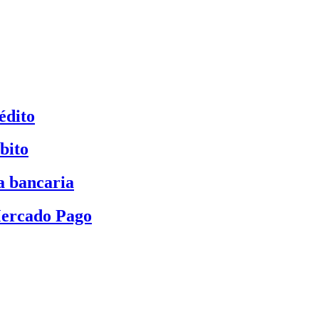
édito
bito
a bancaria
Mercado Pago