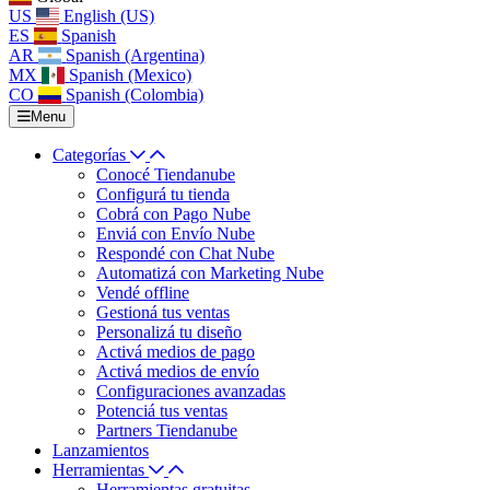
US
English (US)
ES
Spanish
AR
Spanish (Argentina)
MX
Spanish (Mexico)
CO
Spanish (Colombia)
Menu
Categorías
Conocé Tiendanube
Configurá tu tienda
Cobrá con Pago Nube
Enviá con Envío Nube
Respondé con Chat Nube
Automatizá con Marketing Nube
Vendé offline
Gestioná tus ventas
Personalizá tu diseño
Activá medios de pago
Activá medios de envío
Configuraciones avanzadas
Potenciá tus ventas
Partners Tiendanube
Lanzamientos
Herramientas
Herramientas gratuitas