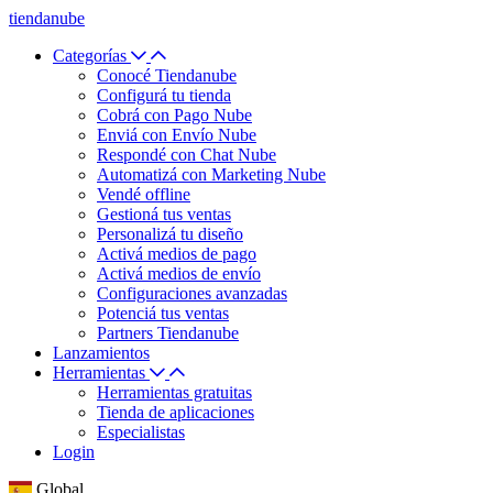
tiendanube
Categorías
Conocé Tiendanube
Configurá tu tienda
Cobrá con Pago Nube
Enviá con Envío Nube
Respondé con Chat Nube
Automatizá con Marketing Nube
Vendé offline
Gestioná tus ventas
Personalizá tu diseño
Activá medios de pago
Activá medios de envío
Configuraciones avanzadas
Potenciá tus ventas
Partners Tiendanube
Lanzamientos
Herramientas
Herramientas gratuitas
Tienda de aplicaciones
Especialistas
Login
Global