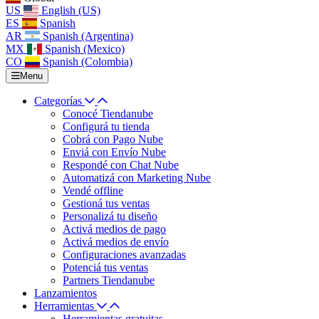
US
English (US)
ES
Spanish
AR
Spanish (Argentina)
MX
Spanish (Mexico)
CO
Spanish (Colombia)
Menu
Categorías
Conocé Tiendanube
Configurá tu tienda
Cobrá con Pago Nube
Enviá con Envío Nube
Respondé con Chat Nube
Automatizá con Marketing Nube
Vendé offline
Gestioná tus ventas
Personalizá tu diseño
Activá medios de pago
Activá medios de envío
Configuraciones avanzadas
Potenciá tus ventas
Partners Tiendanube
Lanzamientos
Herramientas
Herramientas gratuitas