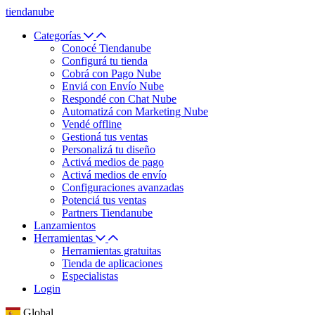
tiendanube
Categorías
Conocé Tiendanube
Configurá tu tienda
Cobrá con Pago Nube
Enviá con Envío Nube
Respondé con Chat Nube
Automatizá con Marketing Nube
Vendé offline
Gestioná tus ventas
Personalizá tu diseño
Activá medios de pago
Activá medios de envío
Configuraciones avanzadas
Potenciá tus ventas
Partners Tiendanube
Lanzamientos
Herramientas
Herramientas gratuitas
Tienda de aplicaciones
Especialistas
Login
Global