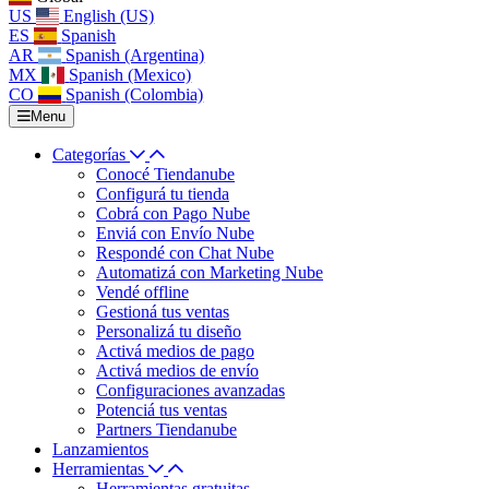
US
English (US)
ES
Spanish
AR
Spanish (Argentina)
MX
Spanish (Mexico)
CO
Spanish (Colombia)
Menu
Categorías
Conocé Tiendanube
Configurá tu tienda
Cobrá con Pago Nube
Enviá con Envío Nube
Respondé con Chat Nube
Automatizá con Marketing Nube
Vendé offline
Gestioná tus ventas
Personalizá tu diseño
Activá medios de pago
Activá medios de envío
Configuraciones avanzadas
Potenciá tus ventas
Partners Tiendanube
Lanzamientos
Herramientas
Herramientas gratuitas