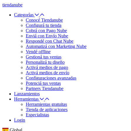
tiendanube
Categorías
Conocé Tiendanube
Configurá tu tienda
Cobrá con Pago Nube
Enviá con Envío Nube
Respondé con Chat Nube
Automatizá con Marketing Nube
Vendé offline
Gestioná tus ventas
Personalizá tu diseño
Activá medios de pago
Activá medios de envío
Configuraciones avanzadas
Potenciá tus ventas
Partners Tiendanube
Lanzamientos
Herramientas
Herramientas gratuitas
Tienda de aplicaciones
Especialistas
Login
Global