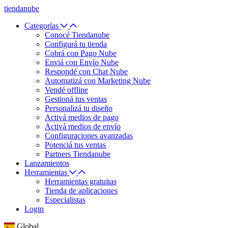
tiendanube
Categorías
Conocé Tiendanube
Configurá tu tienda
Cobrá con Pago Nube
Enviá con Envío Nube
Respondé con Chat Nube
Automatizá con Marketing Nube
Vendé offline
Gestioná tus ventas
Personalizá tu diseño
Activá medios de pago
Activá medios de envío
Configuraciones avanzadas
Potenciá tus ventas
Partners Tiendanube
Lanzamientos
Herramientas
Herramientas gratuitas
Tienda de aplicaciones
Especialistas
Login
Global