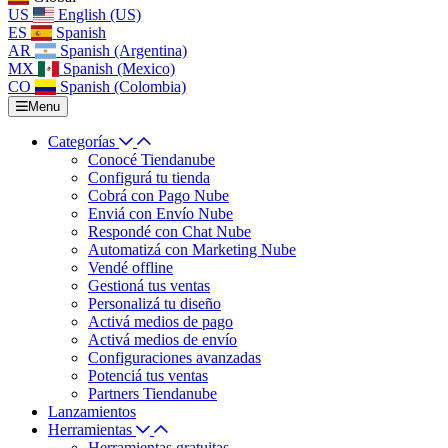
US
English (US)
ES
Spanish
AR
Spanish (Argentina)
MX
Spanish (Mexico)
CO
Spanish (Colombia)
Menu
Categorías
Conocé Tiendanube
Configurá tu tienda
Cobrá con Pago Nube
Enviá con Envío Nube
Respondé con Chat Nube
Automatizá con Marketing Nube
Vendé offline
Gestioná tus ventas
Personalizá tu diseño
Activá medios de pago
Activá medios de envío
Configuraciones avanzadas
Potenciá tus ventas
Partners Tiendanube
Lanzamientos
Herramientas
Herramientas gratuitas