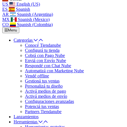
US
English (US)
ES
Spanish
AR
Spanish (Argentina)
MX
Spanish (Mexico)
CO
Spanish (Colombia)
Menu
Categorías
Conocé Tiendanube
Configurá tu tienda
Cobrá con Pago Nube
Enviá con Envío Nube
Respondé con Chat Nube
Automatizá con Marketing Nube
Vendé offline
Gestioná tus ventas
Personalizá tu diseño
Activá medios de pago
Activá medios de envío
Configuraciones avanzadas
Potenciá tus ventas
Partners Tiendanube
Lanzamientos
Herramientas
Herramientas gratuitas