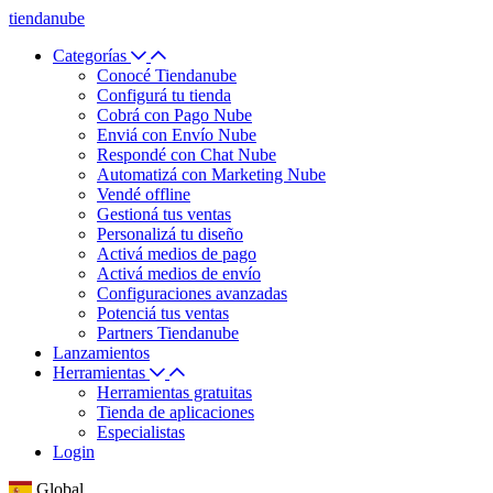
tiendanube
Categorías
Conocé Tiendanube
Configurá tu tienda
Cobrá con Pago Nube
Enviá con Envío Nube
Respondé con Chat Nube
Automatizá con Marketing Nube
Vendé offline
Gestioná tus ventas
Personalizá tu diseño
Activá medios de pago
Activá medios de envío
Configuraciones avanzadas
Potenciá tus ventas
Partners Tiendanube
Lanzamientos
Herramientas
Herramientas gratuitas
Tienda de aplicaciones
Especialistas
Login
Global