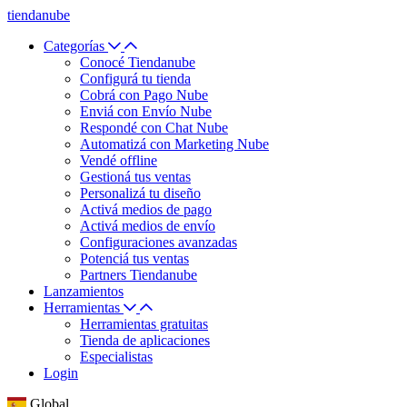
tiendanube
Categorías
Conocé Tiendanube
Configurá tu tienda
Cobrá con Pago Nube
Enviá con Envío Nube
Respondé con Chat Nube
Automatizá con Marketing Nube
Vendé offline
Gestioná tus ventas
Personalizá tu diseño
Activá medios de pago
Activá medios de envío
Configuraciones avanzadas
Potenciá tus ventas
Partners Tiendanube
Lanzamientos
Herramientas
Herramientas gratuitas
Tienda de aplicaciones
Especialistas
Login
Global