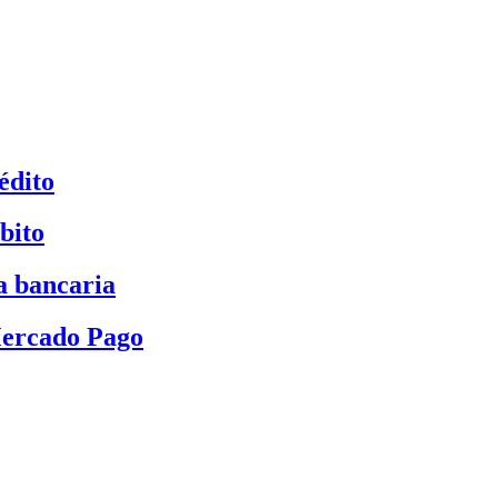
édito
bito
a bancaria
Mercado Pago