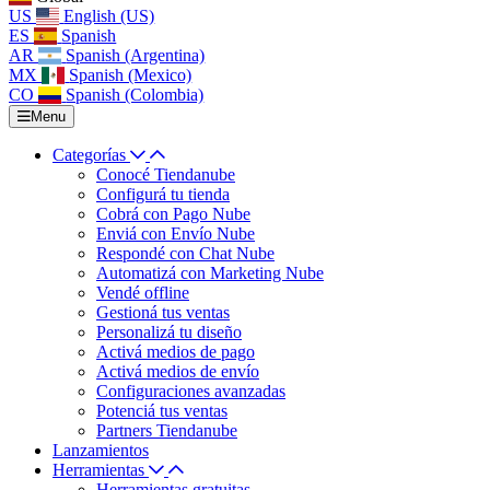
US
English (US)
ES
Spanish
AR
Spanish (Argentina)
MX
Spanish (Mexico)
CO
Spanish (Colombia)
Menu
Categorías
Conocé Tiendanube
Configurá tu tienda
Cobrá con Pago Nube
Enviá con Envío Nube
Respondé con Chat Nube
Automatizá con Marketing Nube
Vendé offline
Gestioná tus ventas
Personalizá tu diseño
Activá medios de pago
Activá medios de envío
Configuraciones avanzadas
Potenciá tus ventas
Partners Tiendanube
Lanzamientos
Herramientas
Herramientas gratuitas