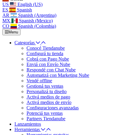
US
English (US)
ES
Spanish
AR
Spanish (Argentina)
MX
Spanish (Mexico)
CO
Spanish (Colombia)
Menu
Categorías
Conocé Tiendanube
Configurá tu tienda
Cobrá con Pago Nube
Enviá con Envío Nube
Respondé con Chat Nube
Automatizá con Marketing Nube
Vendé offline
Gestioná tus ventas
Personalizá tu diseño
Activá medios de pago
Activá medios de envío
Configuraciones avanzadas
Potenciá tus ventas
Partners Tiendanube
Lanzamientos
Herramientas
Herramientas gratuitas