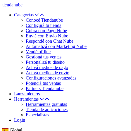
tiendanube
Categorías
Conocé Tiendanube
Configurá tu tienda
Cobrá con Pago Nube
Enviá con Envío Nube
Respondé con Chat Nube
Automatizá con Marketing Nube
Vendé offline
Gestioná tus ventas
Personalizá tu diseño
Activá medios de pago
Activá medios de envío
Configuraciones avanzadas
Potenciá tus ventas
Partners Tiendanube
Lanzamientos
Herramientas
Herramientas gratuitas
Tienda de aplicaciones
Especialistas
Login
Global