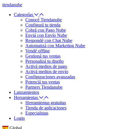
tiendanube
Categorías
Conocé Tiendanube
Configurá tu tienda
Cobrá con Pago Nube
Enviá con Envío Nube
Respondé con Chat Nube
Automatizá con Marketing Nube
Vendé offline
Gestioná tus ventas
Personalizá tu diseño
Activá medios de pago
Activá medios de envío
Configuraciones avanzadas
Potenciá tus ventas
Partners Tiendanube
Lanzamientos
Herramientas
Herramientas gratuitas
Tienda de aplicaciones
Especialistas
Login
Global