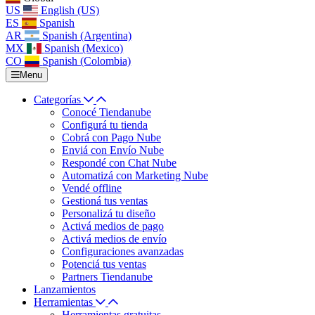
US
English (US)
ES
Spanish
AR
Spanish (Argentina)
MX
Spanish (Mexico)
CO
Spanish (Colombia)
Menu
Categorías
Conocé Tiendanube
Configurá tu tienda
Cobrá con Pago Nube
Enviá con Envío Nube
Respondé con Chat Nube
Automatizá con Marketing Nube
Vendé offline
Gestioná tus ventas
Personalizá tu diseño
Activá medios de pago
Activá medios de envío
Configuraciones avanzadas
Potenciá tus ventas
Partners Tiendanube
Lanzamientos
Herramientas
Herramientas gratuitas