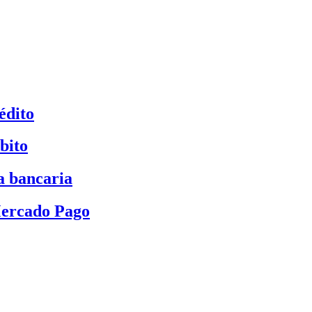
édito
bito
a bancaria
Mercado Pago