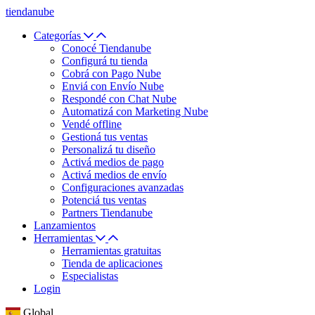
tiendanube
Categorías
Conocé Tiendanube
Configurá tu tienda
Cobrá con Pago Nube
Enviá con Envío Nube
Respondé con Chat Nube
Automatizá con Marketing Nube
Vendé offline
Gestioná tus ventas
Personalizá tu diseño
Activá medios de pago
Activá medios de envío
Configuraciones avanzadas
Potenciá tus ventas
Partners Tiendanube
Lanzamientos
Herramientas
Herramientas gratuitas
Tienda de aplicaciones
Especialistas
Login
Global