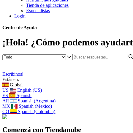
Tienda de aplicaciones
Especialistas
Login
Centro de Ayuda
¡Hola! ¿Cómo podemos ayudart
Escribinos!
Estás en:
Global
US
English (US)
ES
Spanish
AR
Spanish (Argentina)
MX
Spanish (Mexico)
CO
Spanish (Colombia)
Comenzá con Tiendanube