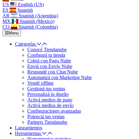
US
English (US)
ES
Spanish
AR
Spanish (Argentina)
MX
Spanish (Mexico)
CO
Spanish (Colombia)
Menu
Categorías
Conocé Tiendanube
Configurá tu tienda
Cobrá con Pago Nube
Enviá con Envío Nube
Respondé con Chat Nube
Automatizá con Marketing Nube
Vendé offline
Gestioná tus ventas
Personalizá tu diseño
Activá medios de pago
Activá medios de envío
Configuraciones avanzadas
Potenciá tus ventas
Partners Tiendanube
Lanzamientos
Herramientas
Herramientas gratuitas