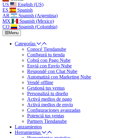
US
English (US)
ES
Spanish
AR
Spanish (Argentina)
MX
Spanish (Mexico)
CO
Spanish (Colombia)
Menu
Categorías
Conocé Tiendanube
Configurá tu tienda
Cobrá con Pago Nube
Enviá con Envío Nube
Respondé con Chat Nube
Automatizá con Marketing Nube
Vendé offline
Gestioná tus ventas
Personalizá tu diseño
Activá medios de pago
Activá medios de envío
Configuraciones avanzadas
Potenciá tus ventas
Partners Tiendanube
Lanzamientos
Herramientas
Herramientas gratuitas