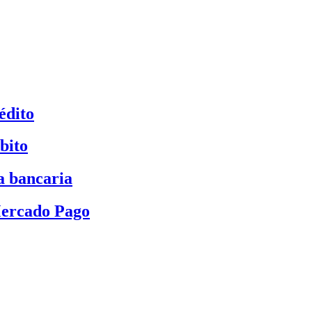
édito
bito
a bancaria
Mercado Pago