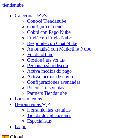
tiendanube
Categorías
Conocé Tiendanube
Configurá tu tienda
Cobrá con Pago Nube
Enviá con Envío Nube
Respondé con Chat Nube
Automatizá con Marketing Nube
Vendé offline
Gestioná tus ventas
Personalizá tu diseño
Activá medios de pago
Activá medios de envío
Configuraciones avanzadas
Potenciá tus ventas
Partners Tiendanube
Lanzamientos
Herramientas
Herramientas gratuitas
Tienda de aplicaciones
Especialistas
Login
Global