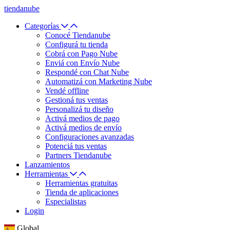
tiendanube
Categorías
Conocé Tiendanube
Configurá tu tienda
Cobrá con Pago Nube
Enviá con Envío Nube
Respondé con Chat Nube
Automatizá con Marketing Nube
Vendé offline
Gestioná tus ventas
Personalizá tu diseño
Activá medios de pago
Activá medios de envío
Configuraciones avanzadas
Potenciá tus ventas
Partners Tiendanube
Lanzamientos
Herramientas
Herramientas gratuitas
Tienda de aplicaciones
Especialistas
Login
Global