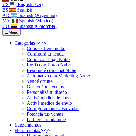
US
English (US)
ES
Spanish
AR
Spanish (Argentina)
MX
Spanish (Mexico)
CO
Spanish (Colombia)
Menu
Categorías
Conocé Tiendanube
Configurá tu tienda
Cobrá con Pago Nube
Enviá con Envío Nube
Respondé con Chat Nube
Automatizá con Marketing Nube
Vendé offline
Gestioná tus ventas
Personalizá tu diseño
Activá medios de pago
Activá medios de envío
Configuraciones avanzadas
Potenciá tus ventas
Partners Tiendanube
Lanzamientos
Herramientas
Herramientas gratuitas