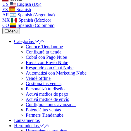
US
English (US)
ES
Spanish
AR
Spanish (Argentina)
MX
Spanish (Mexico)
CO
Spanish (Colombia)
Menu
Categorías
Conocé Tiendanube
Configurá tu tienda
Cobrá con Pago Nube
Enviá con Envío Nube
Respondé con Chat Nube
Automatizá con Marketing Nube
Vendé offline
Gestioná tus ventas
Personalizá tu diseño
Activá medios de pago
Activá medios de envío
Configuraciones avanzadas
Potenciá tus ventas
Partners Tiendanube
Lanzamientos
Herramientas
Herramientas gratuitas