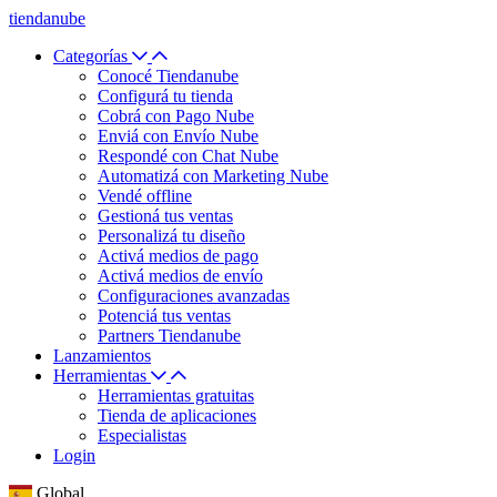
tiendanube
Categorías
Conocé Tiendanube
Configurá tu tienda
Cobrá con Pago Nube
Enviá con Envío Nube
Respondé con Chat Nube
Automatizá con Marketing Nube
Vendé offline
Gestioná tus ventas
Personalizá tu diseño
Activá medios de pago
Activá medios de envío
Configuraciones avanzadas
Potenciá tus ventas
Partners Tiendanube
Lanzamientos
Herramientas
Herramientas gratuitas
Tienda de aplicaciones
Especialistas
Login
Global