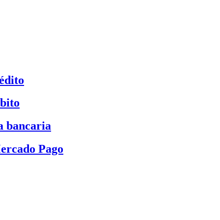
édito
bito
a bancaria
Mercado Pago