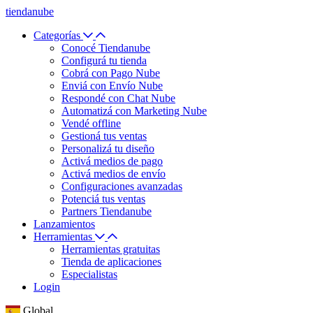
tiendanube
Categorías
Conocé Tiendanube
Configurá tu tienda
Cobrá con Pago Nube
Enviá con Envío Nube
Respondé con Chat Nube
Automatizá con Marketing Nube
Vendé offline
Gestioná tus ventas
Personalizá tu diseño
Activá medios de pago
Activá medios de envío
Configuraciones avanzadas
Potenciá tus ventas
Partners Tiendanube
Lanzamientos
Herramientas
Herramientas gratuitas
Tienda de aplicaciones
Especialistas
Login
Global