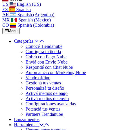
US
English (US)
ES
Spanish
AR
Spanish (Argentina)
MX
Spanish (Mexico)
CO
Spanish (Colombia)
Menu
Categorías
Conocé Tiendanube
Configurá tu tienda
Cobrá con Pago Nube
Enviá con Envío Nube
Respondé con Chat Nube
Automatizá con Marketing Nube
Vendé offline
Gestioná tus ventas
Personalizá tu diseño
Activá medios de pago
Activá medios de envío
Configuraciones avanzadas
Potenciá tus ventas
Partners Tiendanube
Lanzamientos
Herramientas
Herramientas gratuitas