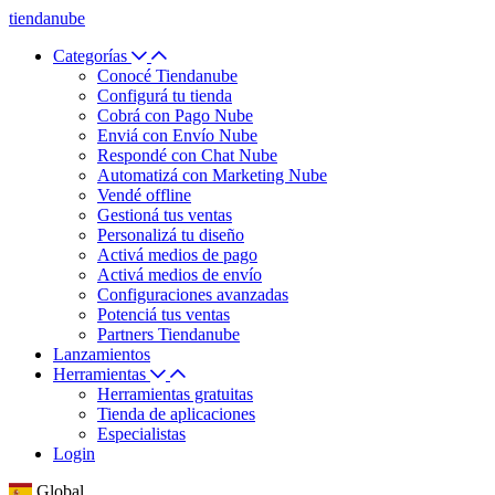
tiendanube
Categorías
Conocé Tiendanube
Configurá tu tienda
Cobrá con Pago Nube
Enviá con Envío Nube
Respondé con Chat Nube
Automatizá con Marketing Nube
Vendé offline
Gestioná tus ventas
Personalizá tu diseño
Activá medios de pago
Activá medios de envío
Configuraciones avanzadas
Potenciá tus ventas
Partners Tiendanube
Lanzamientos
Herramientas
Herramientas gratuitas
Tienda de aplicaciones
Especialistas
Login
Global