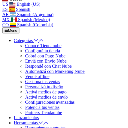
US
English (US)
ES
Spanish
AR
Spanish (Argentina)
MX
Spanish (Mexico)
CO
Spanish (Colombia)
Menu
Categorías
Conocé Tiendanube
Configurá tu tienda
Cobrá con Pago Nube
Enviá con Envío Nube
Respondé con Chat Nube
Automatizá con Marketing Nube
Vendé offline
Gestioná tus ventas
Personalizá tu diseño
Activá medios de pago
Activá medios de envío
Configuraciones avanzadas
Potenciá tus ventas
Partners Tiendanube
Lanzamientos
Herramientas
Herramientas gratuitas