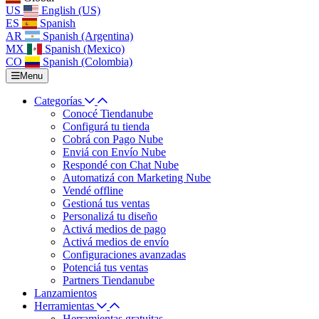
US
English (US)
ES
Spanish
AR
Spanish (Argentina)
MX
Spanish (Mexico)
CO
Spanish (Colombia)
Menu
Categorías
Conocé Tiendanube
Configurá tu tienda
Cobrá con Pago Nube
Enviá con Envío Nube
Respondé con Chat Nube
Automatizá con Marketing Nube
Vendé offline
Gestioná tus ventas
Personalizá tu diseño
Activá medios de pago
Activá medios de envío
Configuraciones avanzadas
Potenciá tus ventas
Partners Tiendanube
Lanzamientos
Herramientas
Herramientas gratuitas