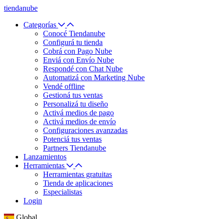
tiendanube
Categorías
Conocé Tiendanube
Configurá tu tienda
Cobrá con Pago Nube
Enviá con Envío Nube
Respondé con Chat Nube
Automatizá con Marketing Nube
Vendé offline
Gestioná tus ventas
Personalizá tu diseño
Activá medios de pago
Activá medios de envío
Configuraciones avanzadas
Potenciá tus ventas
Partners Tiendanube
Lanzamientos
Herramientas
Herramientas gratuitas
Tienda de aplicaciones
Especialistas
Login
Global