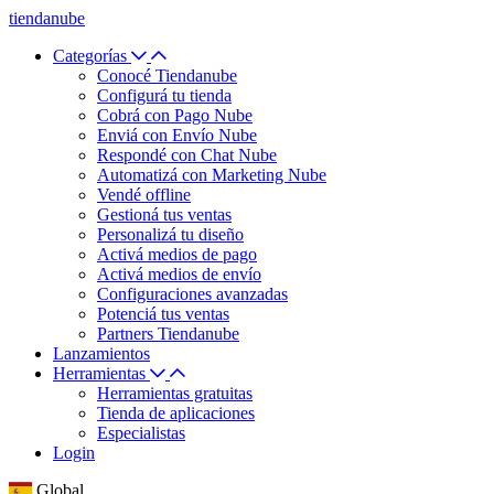
tiendanube
Categorías
Conocé Tiendanube
Configurá tu tienda
Cobrá con Pago Nube
Enviá con Envío Nube
Respondé con Chat Nube
Automatizá con Marketing Nube
Vendé offline
Gestioná tus ventas
Personalizá tu diseño
Activá medios de pago
Activá medios de envío
Configuraciones avanzadas
Potenciá tus ventas
Partners Tiendanube
Lanzamientos
Herramientas
Herramientas gratuitas
Tienda de aplicaciones
Especialistas
Login
Global