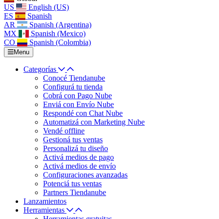
US
English (US)
ES
Spanish
AR
Spanish (Argentina)
MX
Spanish (Mexico)
CO
Spanish (Colombia)
Menu
Categorías
Conocé Tiendanube
Configurá tu tienda
Cobrá con Pago Nube
Enviá con Envío Nube
Respondé con Chat Nube
Automatizá con Marketing Nube
Vendé offline
Gestioná tus ventas
Personalizá tu diseño
Activá medios de pago
Activá medios de envío
Configuraciones avanzadas
Potenciá tus ventas
Partners Tiendanube
Lanzamientos
Herramientas
Herramientas gratuitas