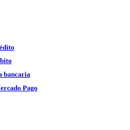
édito
bito
a bancaria
Mercado Pago