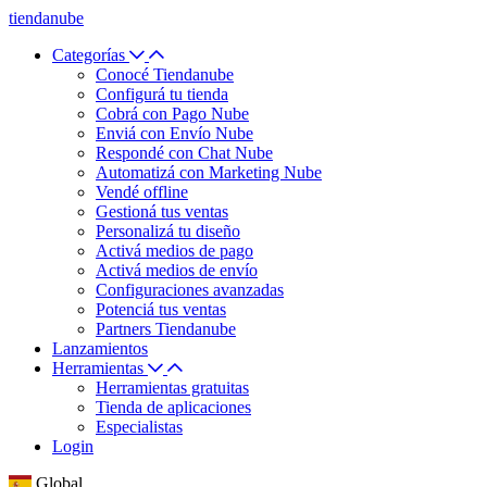
tiendanube
Categorías
Conocé Tiendanube
Configurá tu tienda
Cobrá con Pago Nube
Enviá con Envío Nube
Respondé con Chat Nube
Automatizá con Marketing Nube
Vendé offline
Gestioná tus ventas
Personalizá tu diseño
Activá medios de pago
Activá medios de envío
Configuraciones avanzadas
Potenciá tus ventas
Partners Tiendanube
Lanzamientos
Herramientas
Herramientas gratuitas
Tienda de aplicaciones
Especialistas
Login
Global