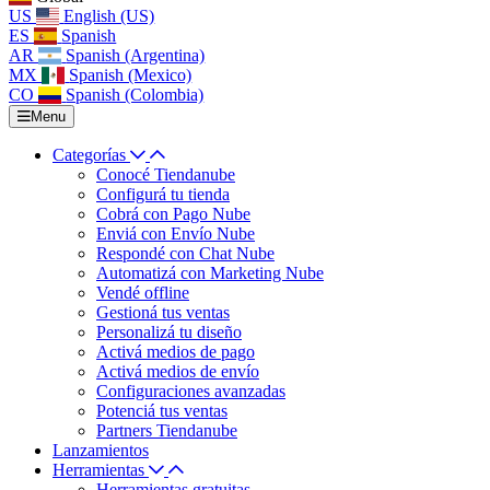
US
English (US)
ES
Spanish
AR
Spanish (Argentina)
MX
Spanish (Mexico)
CO
Spanish (Colombia)
Menu
Categorías
Conocé Tiendanube
Configurá tu tienda
Cobrá con Pago Nube
Enviá con Envío Nube
Respondé con Chat Nube
Automatizá con Marketing Nube
Vendé offline
Gestioná tus ventas
Personalizá tu diseño
Activá medios de pago
Activá medios de envío
Configuraciones avanzadas
Potenciá tus ventas
Partners Tiendanube
Lanzamientos
Herramientas
Herramientas gratuitas