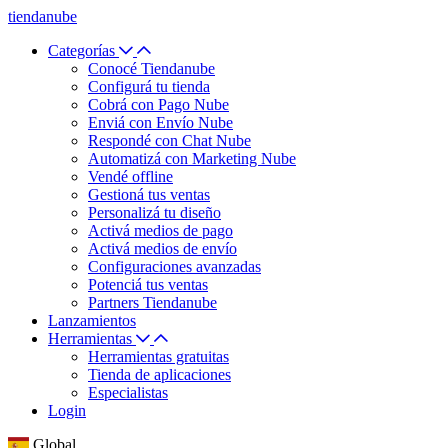
tiendanube
Categorías
Conocé Tiendanube
Configurá tu tienda
Cobrá con Pago Nube
Enviá con Envío Nube
Respondé con Chat Nube
Automatizá con Marketing Nube
Vendé offline
Gestioná tus ventas
Personalizá tu diseño
Activá medios de pago
Activá medios de envío
Configuraciones avanzadas
Potenciá tus ventas
Partners Tiendanube
Lanzamientos
Herramientas
Herramientas gratuitas
Tienda de aplicaciones
Especialistas
Login
Global