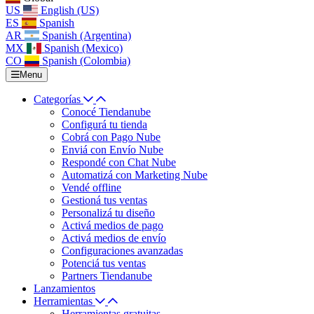
US
English (US)
ES
Spanish
AR
Spanish (Argentina)
MX
Spanish (Mexico)
CO
Spanish (Colombia)
Menu
Categorías
Conocé Tiendanube
Configurá tu tienda
Cobrá con Pago Nube
Enviá con Envío Nube
Respondé con Chat Nube
Automatizá con Marketing Nube
Vendé offline
Gestioná tus ventas
Personalizá tu diseño
Activá medios de pago
Activá medios de envío
Configuraciones avanzadas
Potenciá tus ventas
Partners Tiendanube
Lanzamientos
Herramientas
Herramientas gratuitas