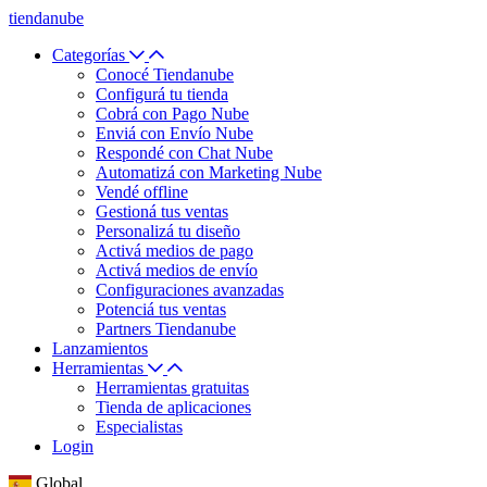
tiendanube
Categorías
Conocé Tiendanube
Configurá tu tienda
Cobrá con Pago Nube
Enviá con Envío Nube
Respondé con Chat Nube
Automatizá con Marketing Nube
Vendé offline
Gestioná tus ventas
Personalizá tu diseño
Activá medios de pago
Activá medios de envío
Configuraciones avanzadas
Potenciá tus ventas
Partners Tiendanube
Lanzamientos
Herramientas
Herramientas gratuitas
Tienda de aplicaciones
Especialistas
Login
Global