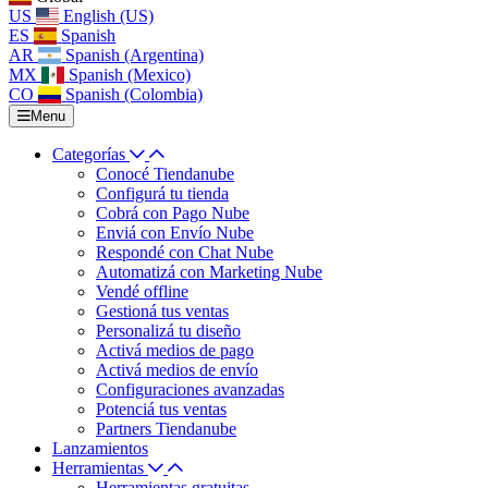
US
English (US)
ES
Spanish
AR
Spanish (Argentina)
MX
Spanish (Mexico)
CO
Spanish (Colombia)
Menu
Categorías
Conocé Tiendanube
Configurá tu tienda
Cobrá con Pago Nube
Enviá con Envío Nube
Respondé con Chat Nube
Automatizá con Marketing Nube
Vendé offline
Gestioná tus ventas
Personalizá tu diseño
Activá medios de pago
Activá medios de envío
Configuraciones avanzadas
Potenciá tus ventas
Partners Tiendanube
Lanzamientos
Herramientas
Herramientas gratuitas