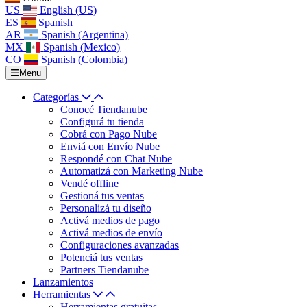
US
English (US)
ES
Spanish
AR
Spanish (Argentina)
MX
Spanish (Mexico)
CO
Spanish (Colombia)
Menu
Categorías
Conocé Tiendanube
Configurá tu tienda
Cobrá con Pago Nube
Enviá con Envío Nube
Respondé con Chat Nube
Automatizá con Marketing Nube
Vendé offline
Gestioná tus ventas
Personalizá tu diseño
Activá medios de pago
Activá medios de envío
Configuraciones avanzadas
Potenciá tus ventas
Partners Tiendanube
Lanzamientos
Herramientas
Herramientas gratuitas