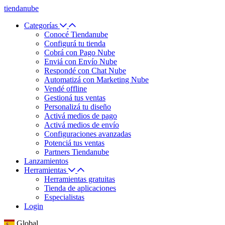
tiendanube
Categorías
Conocé Tiendanube
Configurá tu tienda
Cobrá con Pago Nube
Enviá con Envío Nube
Respondé con Chat Nube
Automatizá con Marketing Nube
Vendé offline
Gestioná tus ventas
Personalizá tu diseño
Activá medios de pago
Activá medios de envío
Configuraciones avanzadas
Potenciá tus ventas
Partners Tiendanube
Lanzamientos
Herramientas
Herramientas gratuitas
Tienda de aplicaciones
Especialistas
Login
Global