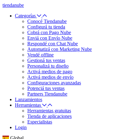
tiendanube
Categorías
Conocé Tiendanube
Configurá tu tienda
Cobrá con Pago Nube
Enviá con Envío Nube
Respondé con Chat Nube
Automatizá con Marketing Nube
Vendé offline
Gestioná tus ventas
Personalizá tu diseño
Activá medios de pago
Activá medios de envío
Configuraciones avanzadas
Potenciá tus ventas
Partners Tiendanube
Lanzamientos
Herramientas
Herramientas gratuitas
Tienda de aplicaciones
Especialistas
Login
Global