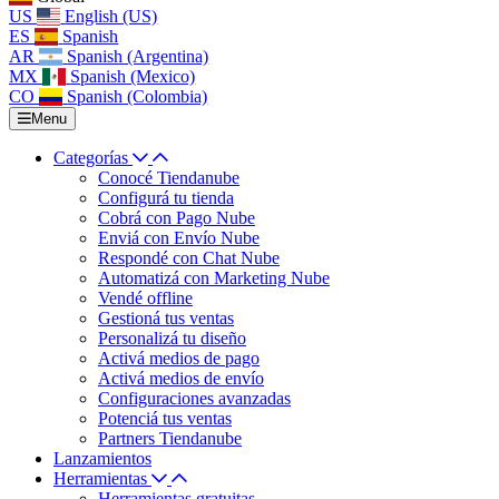
US
English (US)
ES
Spanish
AR
Spanish (Argentina)
MX
Spanish (Mexico)
CO
Spanish (Colombia)
Menu
Categorías
Conocé Tiendanube
Configurá tu tienda
Cobrá con Pago Nube
Enviá con Envío Nube
Respondé con Chat Nube
Automatizá con Marketing Nube
Vendé offline
Gestioná tus ventas
Personalizá tu diseño
Activá medios de pago
Activá medios de envío
Configuraciones avanzadas
Potenciá tus ventas
Partners Tiendanube
Lanzamientos
Herramientas
Herramientas gratuitas