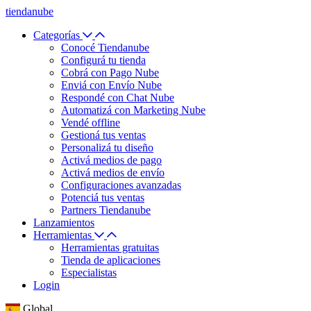
tiendanube
Categorías
Conocé Tiendanube
Configurá tu tienda
Cobrá con Pago Nube
Enviá con Envío Nube
Respondé con Chat Nube
Automatizá con Marketing Nube
Vendé offline
Gestioná tus ventas
Personalizá tu diseño
Activá medios de pago
Activá medios de envío
Configuraciones avanzadas
Potenciá tus ventas
Partners Tiendanube
Lanzamientos
Herramientas
Herramientas gratuitas
Tienda de aplicaciones
Especialistas
Login
Global