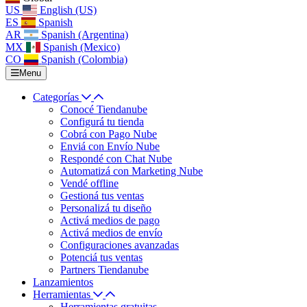
US
English (US)
ES
Spanish
AR
Spanish (Argentina)
MX
Spanish (Mexico)
CO
Spanish (Colombia)
Menu
Categorías
Conocé Tiendanube
Configurá tu tienda
Cobrá con Pago Nube
Enviá con Envío Nube
Respondé con Chat Nube
Automatizá con Marketing Nube
Vendé offline
Gestioná tus ventas
Personalizá tu diseño
Activá medios de pago
Activá medios de envío
Configuraciones avanzadas
Potenciá tus ventas
Partners Tiendanube
Lanzamientos
Herramientas
Herramientas gratuitas