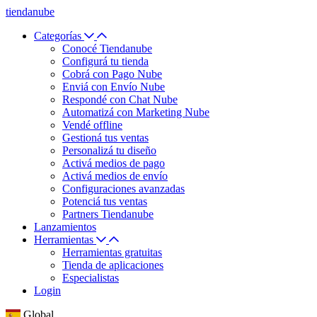
tiendanube
Categorías
Conocé Tiendanube
Configurá tu tienda
Cobrá con Pago Nube
Enviá con Envío Nube
Respondé con Chat Nube
Automatizá con Marketing Nube
Vendé offline
Gestioná tus ventas
Personalizá tu diseño
Activá medios de pago
Activá medios de envío
Configuraciones avanzadas
Potenciá tus ventas
Partners Tiendanube
Lanzamientos
Herramientas
Herramientas gratuitas
Tienda de aplicaciones
Especialistas
Login
Global