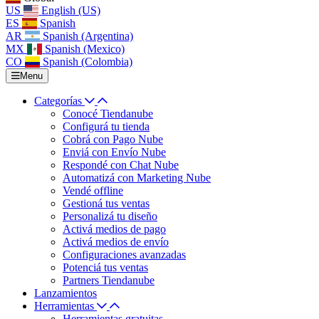
US
English (US)
ES
Spanish
AR
Spanish (Argentina)
MX
Spanish (Mexico)
CO
Spanish (Colombia)
Menu
Categorías
Conocé Tiendanube
Configurá tu tienda
Cobrá con Pago Nube
Enviá con Envío Nube
Respondé con Chat Nube
Automatizá con Marketing Nube
Vendé offline
Gestioná tus ventas
Personalizá tu diseño
Activá medios de pago
Activá medios de envío
Configuraciones avanzadas
Potenciá tus ventas
Partners Tiendanube
Lanzamientos
Herramientas
Herramientas gratuitas