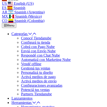
US
English (US)
ES
Spanish
AR
Spanish (Argentina)
MX
Spanish (Mexico)
CO
Spanish (Colombia)
Menu
Categorías
Conocé Tiendanube
Configurá tu tienda
Cobrá con Pago Nube
Enviá con Envío Nube
Respondé con Chat Nube
Automatizá con Marketing Nube
Vendé offline
Gestioná tus ventas
Personalizá tu diseño
Activá medios de pago
Activá medios de envío
Configuraciones avanzadas
Potenciá tus ventas
Partners Tiendanube
Lanzamientos
Herramientas
Herramientas gratuitas