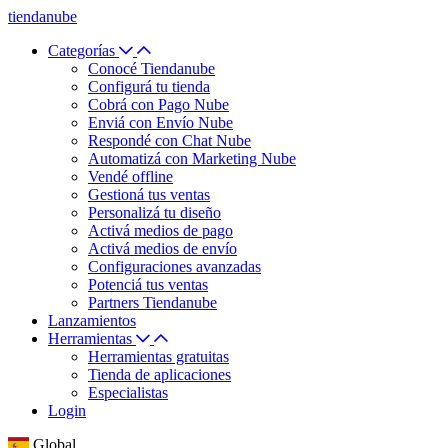
tiendanube
Categorías
Conocé Tiendanube
Configurá tu tienda
Cobrá con Pago Nube
Enviá con Envío Nube
Respondé con Chat Nube
Automatizá con Marketing Nube
Vendé offline
Gestioná tus ventas
Personalizá tu diseño
Activá medios de pago
Activá medios de envío
Configuraciones avanzadas
Potenciá tus ventas
Partners Tiendanube
Lanzamientos
Herramientas
Herramientas gratuitas
Tienda de aplicaciones
Especialistas
Login
Global