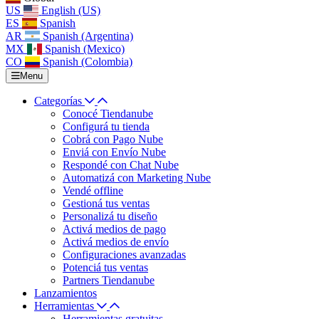
US
English (US)
ES
Spanish
AR
Spanish (Argentina)
MX
Spanish (Mexico)
CO
Spanish (Colombia)
Menu
Categorías
Conocé Tiendanube
Configurá tu tienda
Cobrá con Pago Nube
Enviá con Envío Nube
Respondé con Chat Nube
Automatizá con Marketing Nube
Vendé offline
Gestioná tus ventas
Personalizá tu diseño
Activá medios de pago
Activá medios de envío
Configuraciones avanzadas
Potenciá tus ventas
Partners Tiendanube
Lanzamientos
Herramientas
Herramientas gratuitas