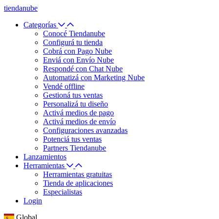
tiendanube
Categorías
Conocé Tiendanube
Configurá tu tienda
Cobrá con Pago Nube
Enviá con Envío Nube
Respondé con Chat Nube
Automatizá con Marketing Nube
Vendé offline
Gestioná tus ventas
Personalizá tu diseño
Activá medios de pago
Activá medios de envío
Configuraciones avanzadas
Potenciá tus ventas
Partners Tiendanube
Lanzamientos
Herramientas
Herramientas gratuitas
Tienda de aplicaciones
Especialistas
Login
Global