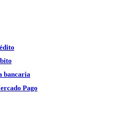
édito
bito
a bancaria
Mercado Pago