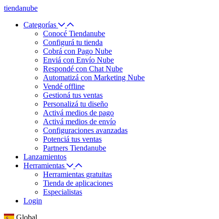
tiendanube
Categorías
Conocé Tiendanube
Configurá tu tienda
Cobrá con Pago Nube
Enviá con Envío Nube
Respondé con Chat Nube
Automatizá con Marketing Nube
Vendé offline
Gestioná tus ventas
Personalizá tu diseño
Activá medios de pago
Activá medios de envío
Configuraciones avanzadas
Potenciá tus ventas
Partners Tiendanube
Lanzamientos
Herramientas
Herramientas gratuitas
Tienda de aplicaciones
Especialistas
Login
Global