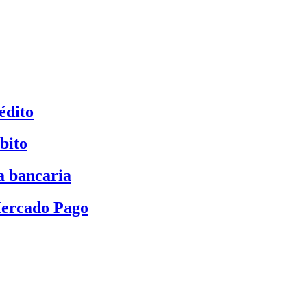
édito
bito
a bancaria
Mercado Pago