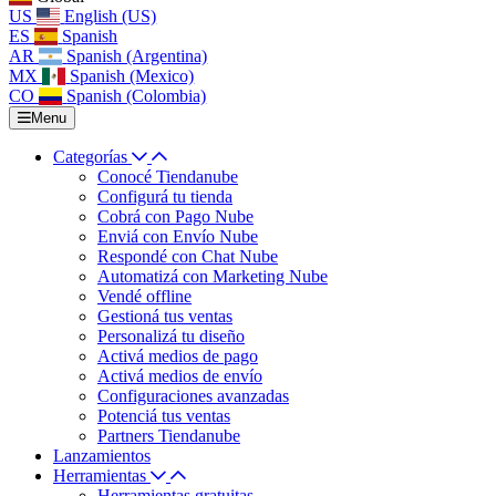
US
English (US)
ES
Spanish
AR
Spanish (Argentina)
MX
Spanish (Mexico)
CO
Spanish (Colombia)
Menu
Categorías
Conocé Tiendanube
Configurá tu tienda
Cobrá con Pago Nube
Enviá con Envío Nube
Respondé con Chat Nube
Automatizá con Marketing Nube
Vendé offline
Gestioná tus ventas
Personalizá tu diseño
Activá medios de pago
Activá medios de envío
Configuraciones avanzadas
Potenciá tus ventas
Partners Tiendanube
Lanzamientos
Herramientas
Herramientas gratuitas