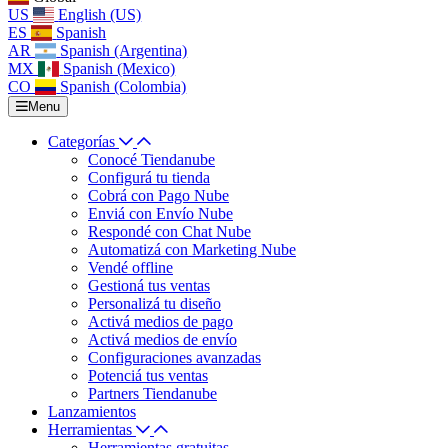
US
English (US)
ES
Spanish
AR
Spanish (Argentina)
MX
Spanish (Mexico)
CO
Spanish (Colombia)
Menu
Categorías
Conocé Tiendanube
Configurá tu tienda
Cobrá con Pago Nube
Enviá con Envío Nube
Respondé con Chat Nube
Automatizá con Marketing Nube
Vendé offline
Gestioná tus ventas
Personalizá tu diseño
Activá medios de pago
Activá medios de envío
Configuraciones avanzadas
Potenciá tus ventas
Partners Tiendanube
Lanzamientos
Herramientas
Herramientas gratuitas