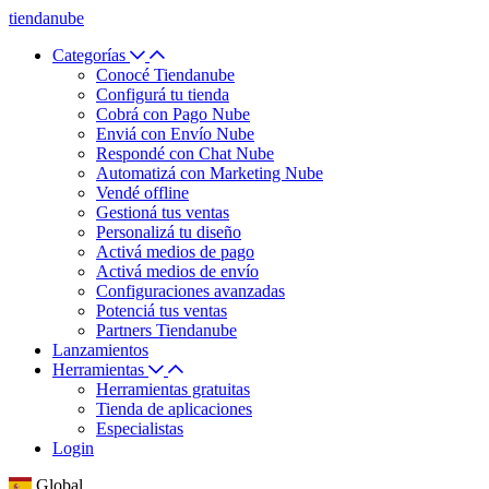
tiendanube
Categorías
Conocé Tiendanube
Configurá tu tienda
Cobrá con Pago Nube
Enviá con Envío Nube
Respondé con Chat Nube
Automatizá con Marketing Nube
Vendé offline
Gestioná tus ventas
Personalizá tu diseño
Activá medios de pago
Activá medios de envío
Configuraciones avanzadas
Potenciá tus ventas
Partners Tiendanube
Lanzamientos
Herramientas
Herramientas gratuitas
Tienda de aplicaciones
Especialistas
Login
Global