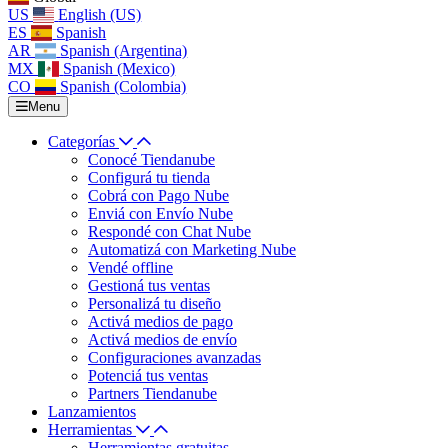
US
English (US)
ES
Spanish
AR
Spanish (Argentina)
MX
Spanish (Mexico)
CO
Spanish (Colombia)
Menu
Categorías
Conocé Tiendanube
Configurá tu tienda
Cobrá con Pago Nube
Enviá con Envío Nube
Respondé con Chat Nube
Automatizá con Marketing Nube
Vendé offline
Gestioná tus ventas
Personalizá tu diseño
Activá medios de pago
Activá medios de envío
Configuraciones avanzadas
Potenciá tus ventas
Partners Tiendanube
Lanzamientos
Herramientas
Herramientas gratuitas