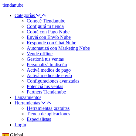
tiendanube
Categorías
Conocé Tiendanube
Configurá tu tienda
Cobrá con Pago Nube
Enviá con Envío Nube
Respondé con Chat Nube
Automatizá con Marketing Nube
Vendé offline
Gestioná tus ventas
Personalizá tu diseño
Activá medios de pago
Activá medios de envío
Configuraciones avanzadas
Potenciá tus ventas
Partners Tiendanube
Lanzamientos
Herramientas
Herramientas gratuitas
Tienda de aplicaciones
Especialistas
Login
Global