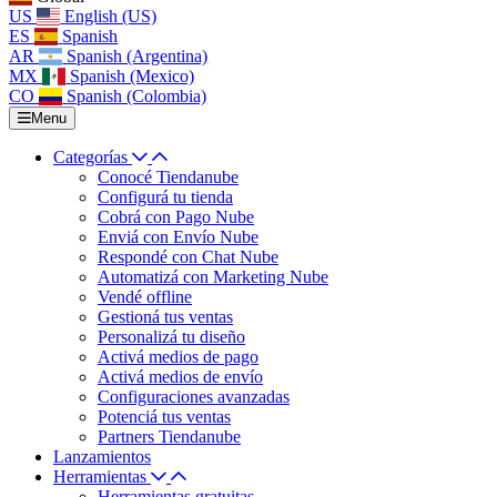
US
English (US)
ES
Spanish
AR
Spanish (Argentina)
MX
Spanish (Mexico)
CO
Spanish (Colombia)
Menu
Categorías
Conocé Tiendanube
Configurá tu tienda
Cobrá con Pago Nube
Enviá con Envío Nube
Respondé con Chat Nube
Automatizá con Marketing Nube
Vendé offline
Gestioná tus ventas
Personalizá tu diseño
Activá medios de pago
Activá medios de envío
Configuraciones avanzadas
Potenciá tus ventas
Partners Tiendanube
Lanzamientos
Herramientas
Herramientas gratuitas