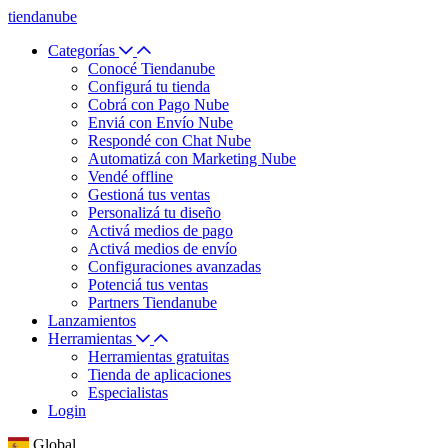
tiendanube
Categorías
Conocé Tiendanube
Configurá tu tienda
Cobrá con Pago Nube
Enviá con Envío Nube
Respondé con Chat Nube
Automatizá con Marketing Nube
Vendé offline
Gestioná tus ventas
Personalizá tu diseño
Activá medios de pago
Activá medios de envío
Configuraciones avanzadas
Potenciá tus ventas
Partners Tiendanube
Lanzamientos
Herramientas
Herramientas gratuitas
Tienda de aplicaciones
Especialistas
Login
Global